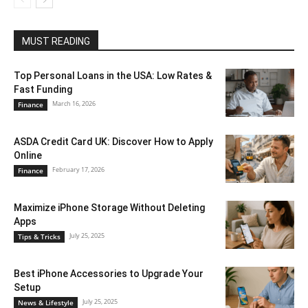
MUST READING
Top Personal Loans in the USA: Low Rates &
Fast Funding
March 16, 2026
Finance
ASDA Credit Card UK: Discover How to Apply
Online
February 17, 2026
Finance
Maximize iPhone Storage Without Deleting
Apps
July 25, 2025
Tips & Tricks
Best iPhone Accessories to Upgrade Your
Setup
July 25, 2025
News & Lifestyle