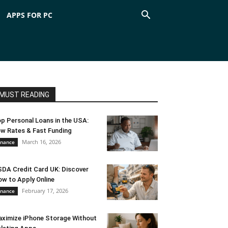
APPS FOR PC
MUST READING
p Personal Loans in the USA:
w Rates & Fast Funding
March 16, 2026
inance
DA Credit Card UK: Discover
w to Apply Online
February 17, 2026
inance
ximize iPhone Storage Without