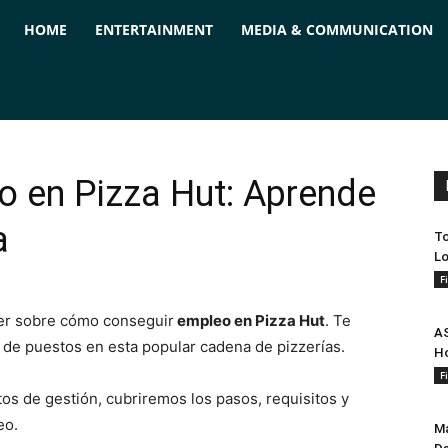
ForPC
HOME
ENTERTAINMENT
MEDIA & COMMUNICATION
 en Pizza Hut: Aprende
a
To
Lo
F
ber sobre cómo conseguir
empleo en Pizza Hut
. Te
AS
 de puestos en esta popular cadena de pizzerías.
Ho
F
os de gestión, cubriremos los pasos, requisitos y
eo.
Ma