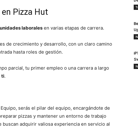
De
T
 en Pizza Hut
Be
unidades laborales
en varias etapas de carrera.
Up
N
es de crecimiento y desarrollo, con un claro camino
trada hasta roles de gestión.
iP
S
N
po parcial, tu primer empleo o una carrera a largo
ti
.
Equipo, serás el pilar del equipo, encargándote de
preparar pizzas y mantener un entorno de trabajo
e buscan adquirir valiosa experiencia en servicio al