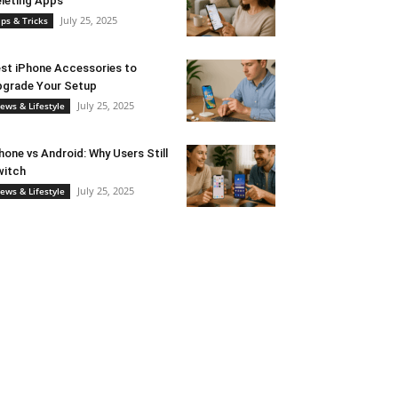
leting Apps
July 25, 2025
ips & Tricks
st iPhone Accessories to
grade Your Setup
July 25, 2025
ews & Lifestyle
hone vs Android: Why Users Still
witch
July 25, 2025
ews & Lifestyle