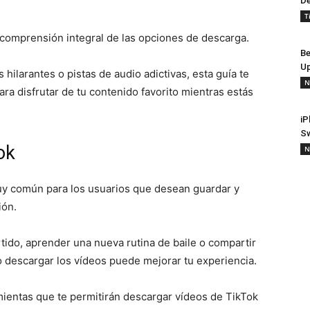
De
T
comprensión integral de las opciones de descarga.
Be
Up
 hilarantes o pistas de audio adictivas, esta guía te
N
ra disfrutar de tu contenido favorito mientras estás
iP
S
ok
N
uy común para los usuarios que desean guardar y
ión.
rtido, aprender una nueva rutina de baile o compartir
 descargar los vídeos puede mejorar tu experiencia.
mientas que te permitirán descargar vídeos de TikTok