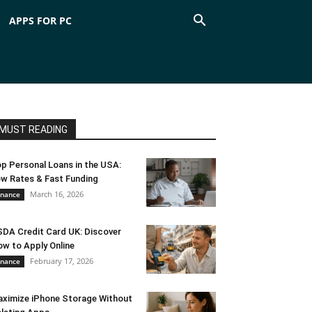
APPS FOR PC
MUST READING
p Personal Loans in the USA:
w Rates & Fast Funding
March 16, 2026
inance
DA Credit Card UK: Discover
w to Apply Online
February 17, 2026
inance
ximize iPhone Storage Without