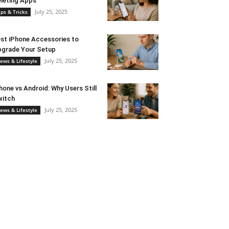
leting Apps
July 25, 2025
ips & Tricks
st iPhone Accessories to
grade Your Setup
July 25, 2025
ews & Lifestyle
hone vs Android: Why Users Still
witch
July 25, 2025
ews & Lifestyle