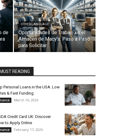
OTHER LANGUAGE
o de
Oportunidades de Trabajo en el
ara
Almacén de Macy's: Paso a Paso
para Solicitar
MUST READING
p Personal Loans in the USA: Low
tes & Fast Funding
March 16, 2026
inance
DA Credit Card UK: Discover
w to Apply Online
February 17, 2026
inance