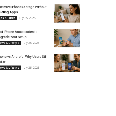
ximize iPhone Storage Without
leting Apps
July 25, 2025
ips & Tricks
st iPhone Accessories to
grade Your Setup
July 25, 2025
ews & Lifestyle
hone vs Android: Why Users Still
itch
July 25, 2025
ews & Lifestyle