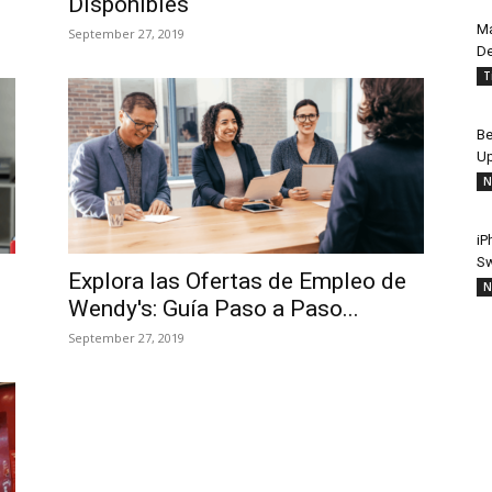
Disponibles
Ma
September 27, 2019
De
T
Be
Up
N
iP
Sw
Explora las Ofertas de Empleo de
N
Wendy's: Guía Paso a Paso...
September 27, 2019