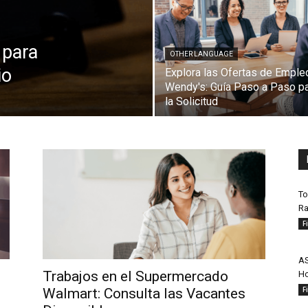
 para
OTHER LANGUAGE
io
Explora las Ofertas de Emple
Wendy's: Guía Paso a Paso p
la Solicitud
To
Ra
F
AS
Trabajos en el Supermercado
Ho
F
Walmart: Consulta las Vacantes