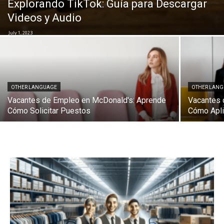
Explorando TikTok: Guía para Descargar
Videos y Audio
July 1, 2023
OTHER LANGUAGE
OTHER LAN
Vacantes de Empleo en McDonald's: Aprende
Vacantes 
Cómo Solicitar Puestos
Cómo Apli