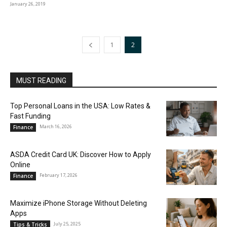
January 26, 2019
1
2
MUST READING
Top Personal Loans in the USA: Low Rates &
Fast Funding
March 16, 2026
Finance
ASDA Credit Card UK: Discover How to Apply
Online
February 17, 2026
Finance
Maximize iPhone Storage Without Deleting
Apps
July 25, 2025
Tips & Tricks